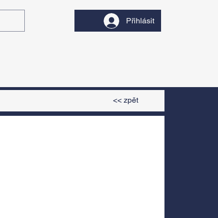
Přihlásit
y
Divadlo
Filmy
<< zpět