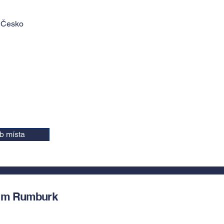
, Česko
b místa
um Rumburk