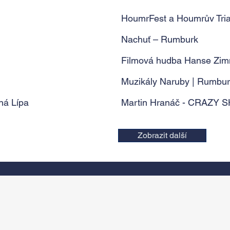
HoumrFest a Houmrův Tria
Nachuť – Rumburk
Filmová hudba Hanse Zimm
Muzikály Naruby | Rumbu
ná Lípa
Martin Hranáč - CRAZY S
Zobrazit další