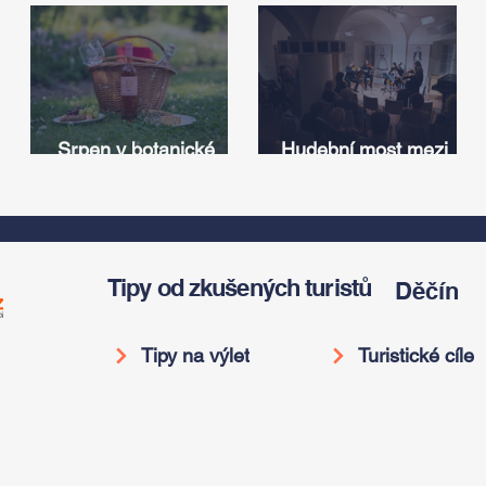
Srpen v botanické
Hudební most mezi
zahradě v Troji – cesta
Iowou a Českem:
v
do pravěku rostlinného
Americký odkaz
světa a vinařské
Antonína Dvořáka
í
oslavy
ožije v jeho rodném
domě
Tipy od zkušených turistů
Děčín
Tipy na výlet
Turistické cíle