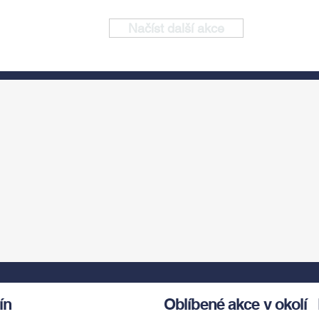
Načíst další akce
ín
Oblíbené akce v okolí