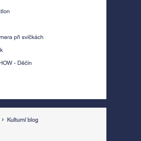
tlon
era při svíčkách
rk
HOW - Děčín
Kulturní blog