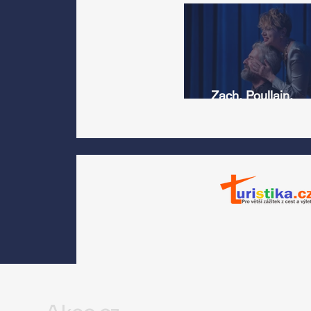
Zach, Poullain,
Žáčková, Stryková,
Morávková či Žák se 
srpnu představí s
Divadlem Bez zábradl
na Letní scéně
Voděrádky u Říčan