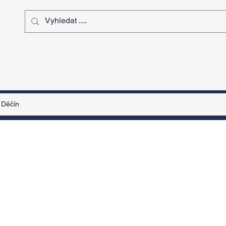
ý čas
Výstavy
Sport
Kurz
Děčín