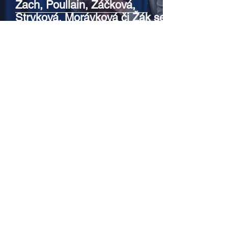
Zach, Poullain, Žáčková,
Stryková, Morávková či Žák se v
srpnu představí s Divadlem Bez
zábradlí na Letní scéně
Voděrádky u Říčan
Srpen v botanické zahradě v
Troji – cesta do pravěku
rostlinného světa a vinařské
oslavy