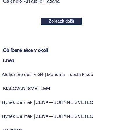
Galerie & Art atelier Tatiana
Zobrazit další
Oblíbené akce v okolí
Cheb
Ateliér pro duši v G4 | Mandala – cesta k sobě
MALOVÁNÍ SVĚTLEM
Hynek Čermák | ŽENA—BOHYNĚ SVĚTLO—STÍN
Hynek Čermák | ŽENA—BOHYNĚ SVĚTLO—STÍN