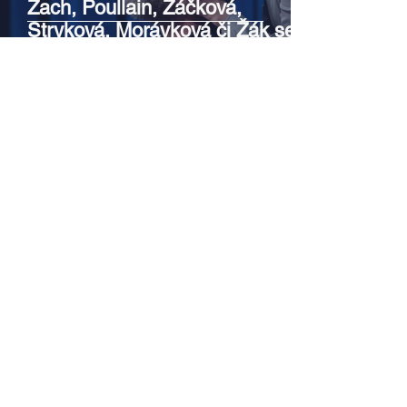
Zach, Poullain, Žáčková,
Stryková, Morávková či Žák se v
srpnu představí s Divadlem Bez
zábradlí na Letní scéně
Voděrádky u Říčan
Srpen v botanické zahradě v
Troji – cesta do pravěku
rostlinného světa a vinařské
oslavy