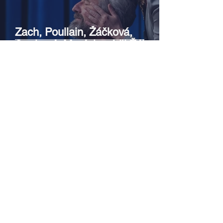
Zach, Poullain, Žáčková,
Stryková, Morávková či Žák se v
srpnu představí s Divadlem Bez
zábradlí na Letní scéně
Voděrádky u Říčan
Srpen v botanické zahradě v
Troji – cesta do pravěku