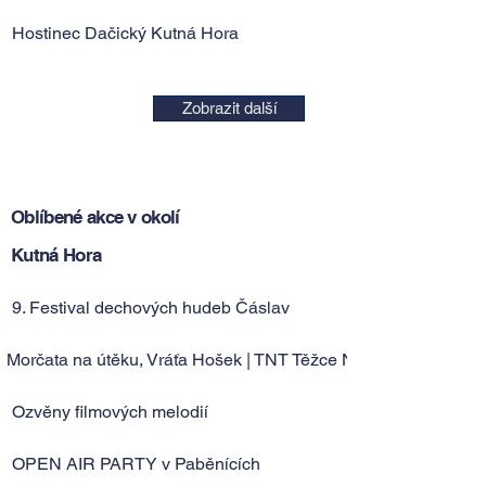
Hostinec Dačický Kutná Hora
Zobrazit další
Oblíbené akce v okolí
Kutná Hora
9. Festival dechových hudeb Čáslav
Morčata na útěku, Vráťa Hošek | TNT Těžce Nekorektní Tour
Ozvěny filmových melodií
OPEN AIR PARTY v Paběnících