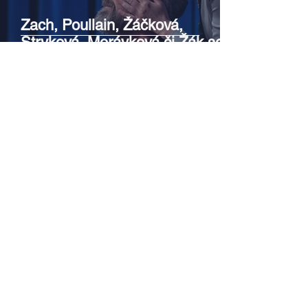
Zach, Poullain, Žáčková,
Stryková, Morávková či Žák se v
srpnu představí s Divadlem Bez
zábradlí na Letní scéně
Voděrádky u Říčan
Srpen v botanické zahradě v
Troji – cesta do pravěku
rostlinného světa a vinařské