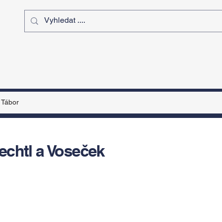
ý čas
Výstavy
Sport
Kurz
Tábor
echtl a Voseček