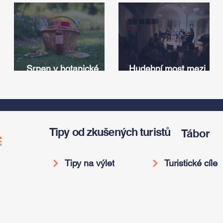
Srpen v botanické
Hudební most mezi
zahradě v Troji – cesta
Iowou a Českem:
v
do pravěku rostlinného
Americký odkaz
světa a vinařské
Antonína Dvořáka
í
oslavy
ožije v jeho rodném
domě
Tipy od zkušených turistů
Tábor
Tipy na výlet
Turistické cíle