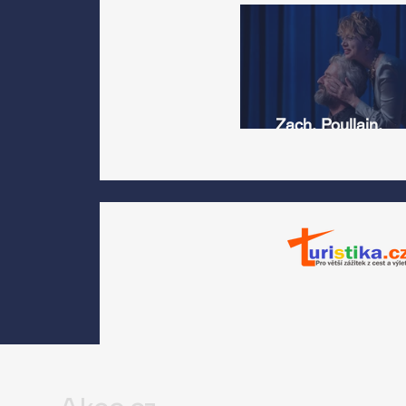
Zach, Poullain,
Žáčková, Stryková,
Morávková či Žák se 
srpnu představí s
Divadlem Bez zábradl
na Letní scéně
Voděrádky u Říčan