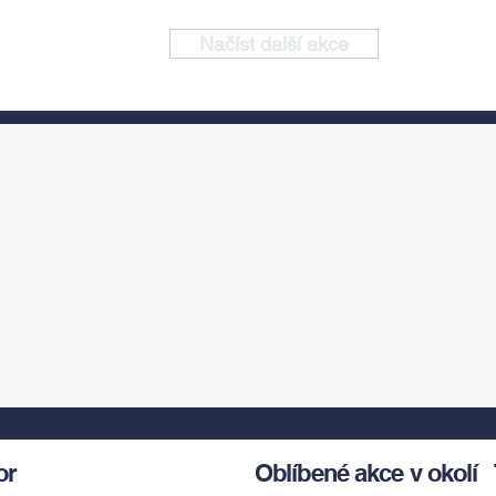
Načíst další akce
or
Oblíbené akce v okolí