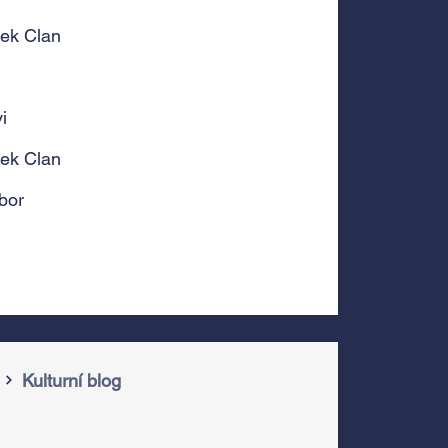
Bek Clan
i
Bek Clan
bor
Kulturní blog