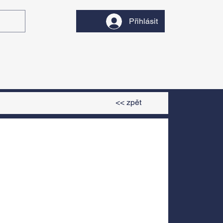
Přihlásit
y
Divadlo
Filmy
<< zpět