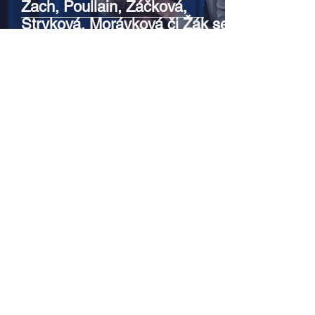
Zach, Poullain, Žáčková,
Stryková, Morávková či Žák se v
srpnu představí s Divadlem Bez
zábradlí na Letní scéně
Voděrádky u Říčan
Srpen v botanické zahradě v
Troji – cesta do pravěku
rostlinného světa a vinařské
oslavy