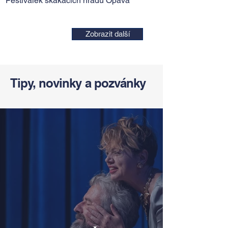
Festiválek skákacích hradů Opava
Zobrazit další
Tipy, novinky a pozvánky