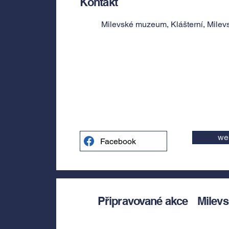
Kontakt
Milevské muzeum, Klášterní, Milev
we
Facebook
Připravované akce
Milev