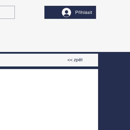
Přihlásit
y
Divadlo
Filmy
<< zpět