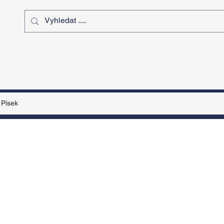
ý čas
Výstavy
Sport
Kurz
Písek