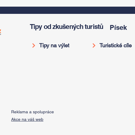
v
do pravěku rostlinného
Americký odkaz
světa a vinařské
Antonína Dvořáka
í
oslavy
ožije v jeho rodném
domě
Tipy od zkušených turistů
Písek
Tipy na výlet
Turistické cíle
Reklama a spolupráce
Akce na váš web
Do Not Sell My Personal Information