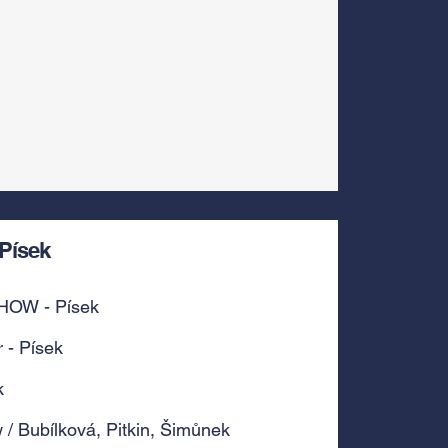
Písek
HOW - Písek
 - Písek
k
/ Bubílková, Pitkin, Šimůnek