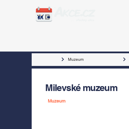
Zážitky
Hudba
Voln
Muzeum
Milevské muzeum
Muzeum