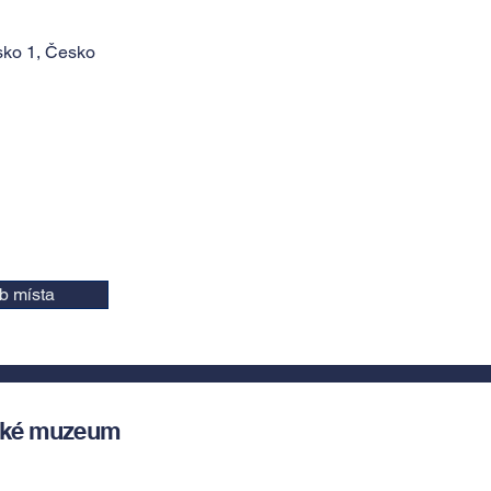
sko 1, Česko
b místa
ské muzeum