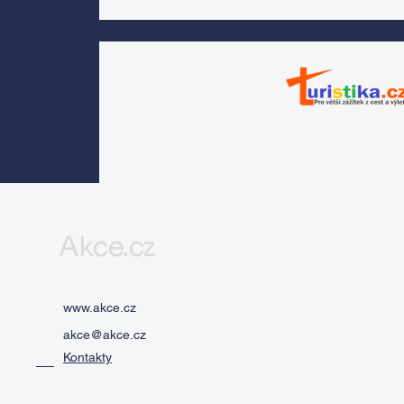
Morávková či Žák se 
srpnu představí s
Divadlem Bez zábradl
na Letní scéně
Voděrádky u Říčan
Akce.cz
www.akce.cz
akce@akce.cz
Kontakty