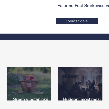
Palermo Fest Smrkovice vo
Zobrazit další
Srpen v botanické
Hudební most mezi
zahradě v Troji – cesta
Iowou a Českem: