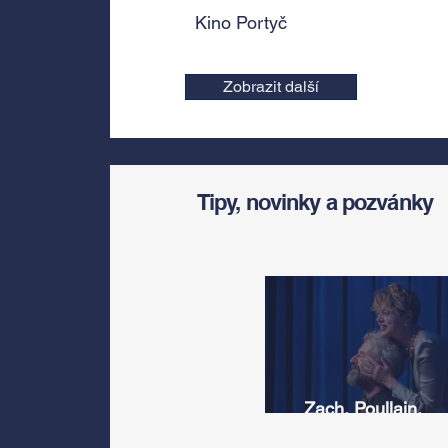
Kino Portyč
Zobrazit další
Tipy, novinky a pozvánky
Zach, Poullain,
Žáčková, Stryková,