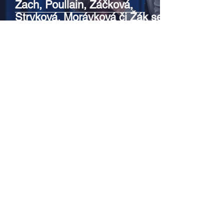
Zach, Poullain, Žáčková,
Stryková, Morávková či Žák se v
srpnu představí s Divadlem Bez
zábradlí na Letní scéně
Voděrádky u Říčan
Srpen v botanické zahradě v
Troji – cesta do pravěku
rostlinného světa a vinařské
oslavy