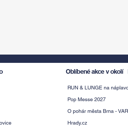
o
Oblíbené akce v okolí
RUN & LUNGE na náplav
Pop Messe 2027
O pohár města Brna - VA
ovice
Hrady.cz