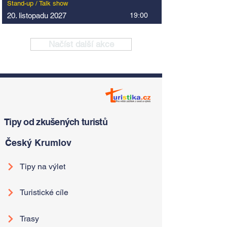
Stand-up / Talk show
20. listopadu 2027
19:00
Načíst další akce
Tipy od zkušených turistů
Český Krumlov
Tipy na výlet
Turistické cíle
Trasy