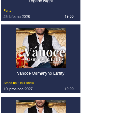
Legend Night
Party
25. března 2028
19:00
Vánoce Osmanyho Laffity
Stand-up / Talk show
10. prosince 2027
19:00