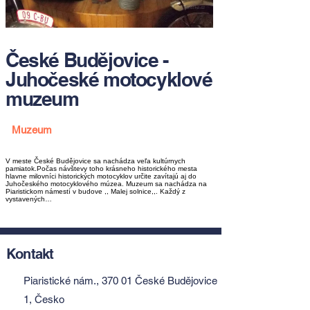
České Budějovice -
Juhočeské motocyklové
muzeum
Muzeum
V meste České Budějovice sa nachádza veľa kultúrnych
pamiatok.Počas návštevy toho krásneho historického mesta
hlavne milovníci historických motocyklov určite zavítajú aj do
Juhočeského motocyklového múzea. Muzeum sa nachádza na
Piaristickom námestí v budove ,, Malej solnice,,. Každý z
vystavených…
Kontakt
Piaristické nám., 370 01 České Budějovice
1, Česko