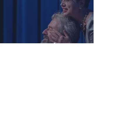
Zach, Poullain, Žáčková,
Stryková, Morávková či Žák se v
srpnu představí s Divadlem Bez
zábradlí na Letní scéně
Voděrádky u Říčan