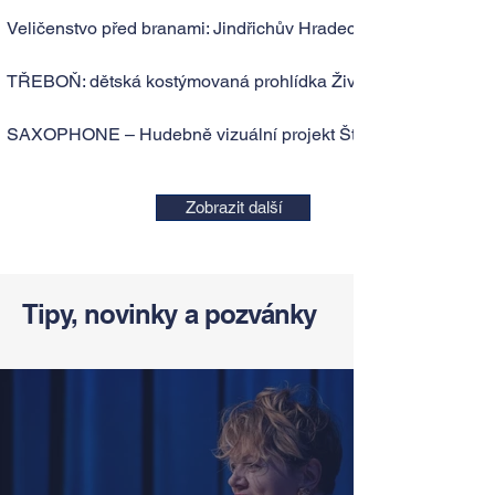
Veličenstvo před branami: Jindřichův Hradec
TŘEBOŇ: dětská kostýmovaná prohlídka Život na zámku (tras
SAXOPHONE – Hudebně vizuální projekt Štěpána Škocha a 
Zobrazit další
Tipy, novinky a pozvánky