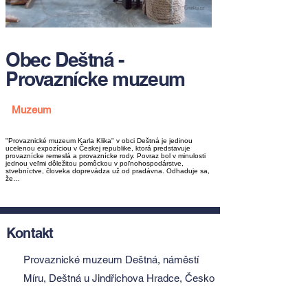
Obec Deštná -
Provaznícke muzeum
Muzeum
"Provaznické muzeum Karla Klika" v obci Deštná je jedinou
ucelenou expozíciou v Českej republike, ktorá predstavuje
provaznícke remeslá a provaznícke rody. Povraz bol v minulosti
jednou veľmi dôležitou pomôckou v poľnohospodárstve,
stvebníctve, človeka doprevádza už od pradávna. Odhaduje sa,
že…
Kontakt
Provaznické muzeum Deštná, náměstí
Míru, Deštná u Jindřichova Hradce, Česko