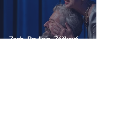
Zach, Poullain, Žáčková,
Stryková, Morávková či Žák se v
srpnu představí s Divadlem Bez
zábradlí na Letní scéně
Voděrádky u Říčan