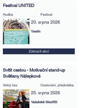
Festival UNITED
Hudba
Festival
20. srpna 2026
Vsetín
Zobrazit akci
Svítit cestou - Motivační stand-up
Světlany Nálepkové
Volný čas
Cestování, přednáška
25. srpna 2026
Valašské Meziříčí