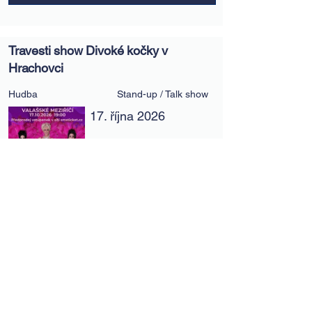
Travesti show Divoké kočky v
Hrachovci
Hudba
Stand-up / Talk show
17. října 2026
Valašské Meziříčí
Kulturní dům Hrachovec
Zobrazit akci
Travesti show Divoké kočky v
Halenkově
Volný čas
Stand-up / Talk show