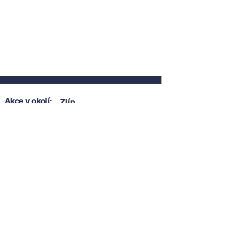
Akce v okolí:
Zlín
Zobrazit akce v okolí
Zobrazit akce v okolí
Tipy, novinky a pozvánky