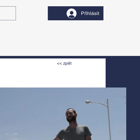
Přihlásit
y
Divadlo
Filmy
<< zpět