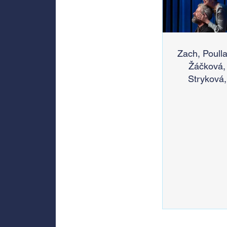
Zach, Poulla
Žáčková,
Stryková,
Morávková 
Žák se v sr
představí 
Divadlem B
zábradlí n
Letní scén
Voděrádky
Říčan