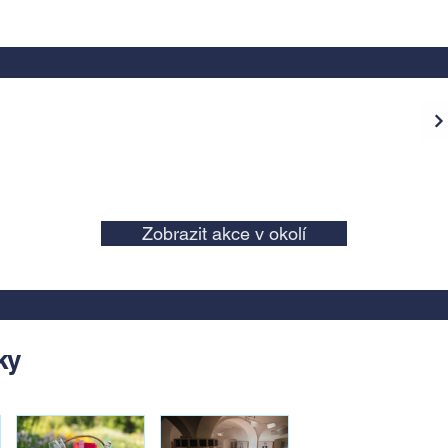
Zobrazit akce v okolí
ky