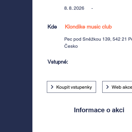
8. 8. 2026
-
Kde
Klondike music club
Pec pod Sněžkou 139, 542 21 P
Česko
Vstupné:
Koupit vstupenky
Web akc
Informace o akci