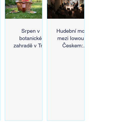
in,
Srpen v
Hudební most
botanické
mezi Iowou a
zahradě v Troji
Českem:
či
– cesta do
Americký odkaz
pnu
pravěku
Antonína
s
rostlinného
Dvořáka ožije v
ez
světa a
jeho rodném
a
vinařské oslavy
domě
ě
 u