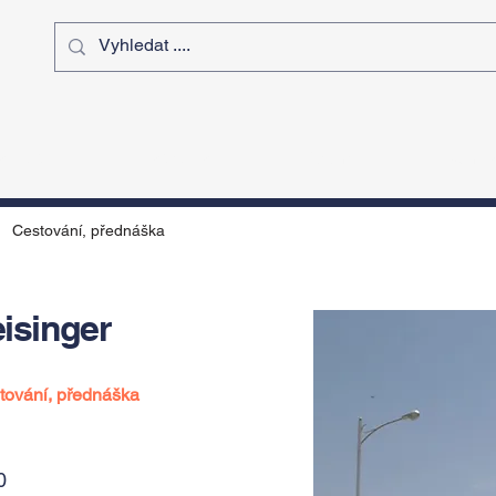
ý čas
Výstavy
Sport
Kurz
Cestování, přednáška
isinger
tování, přednáška
0