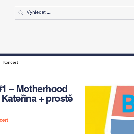
ý čas
Výstavy
Sport
Kurz
Koncert
#1 – Motherhood
 Kateřina + prostě
cert