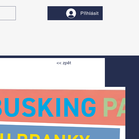
Přihlásit
y
Divadlo
Filmy
<< zpět