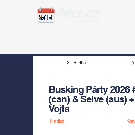
Zážitky
Hudba
Voln
Hudba
Busking Párty 2026 
(can) & Selve (aus) +
Vojta
Hudba
Kon