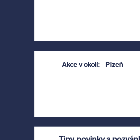
Akce v okolí:
Plzeň
Tipy, novinky a pozván