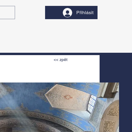
Přihlásit
y
Divadlo
Filmy
<< zpět