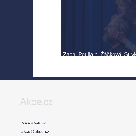
Zach, Poullain, Žáčková, Stry
Morávková či Žák se v srpnu
představí s Divadlem Bez zábr
Letní scéně Voděrádky u Říča
Akce.cz
www.akce.cz
akce@akce.cz