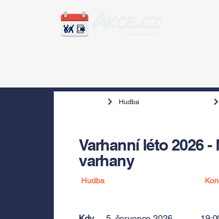
Zážitky
Hudba
Voln
Hudba
Varhanní léto 2026 -
varhany
Hudba
Kon
Kdy
5. července 2026
19:0