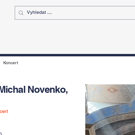
ý čas
Výstavy
Sport
Kurz
Koncert
 Michal Novenko,
cert
0