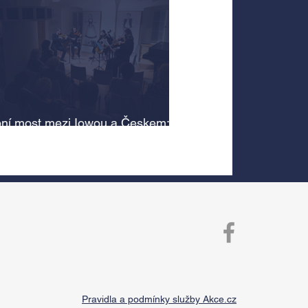
ní most mezi Iowou a Českem:
cký odkaz Antonína Dvořáka
 v jeho rodném domě
Pravidla a podmínky služby Akce.cz