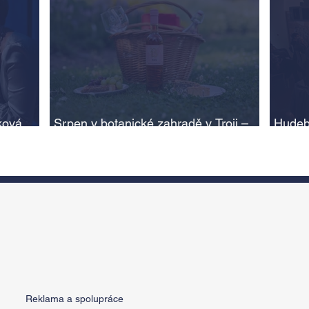
ková,
Srpen v botanické zahradě v Troji –
Hudeb
cesta do pravěku rostlinného světa a
Ameri
adlí na
vinařské oslavy
ožije
n
Reklama a spolupráce