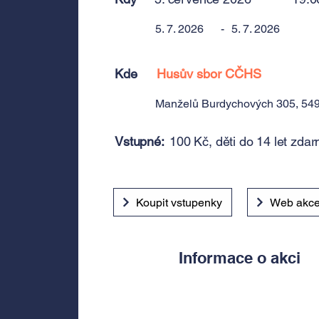
5. 7. 2026
-
5. 7. 2026
Kde
Husův sbor CČHS
Manželů Burdychových 305, 549
Vstupné:
100 Kč, děti do 14 let zda
Koupit vstupenky
Web akc
Informace o akci