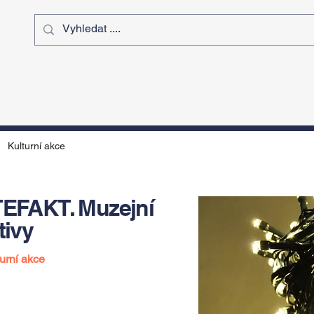
ý čas
Výstavy
Sport
Kurz
Kulturní akce
FAKT. Muzejní
tivy
urní akce