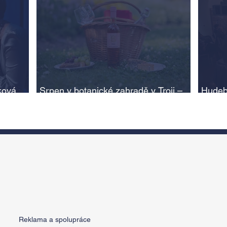
ková,
Srpen v botanické zahradě v Troji –
Hudeb
cesta do pravěku rostlinného světa a
Ameri
adlí na
vinařské oslavy
ožije
n
Reklama a spolupráce