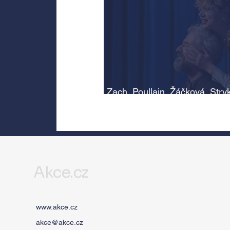
Zach, Poullain, Žáčková, Stry
Morávková či Žák se v srpnu
představí s Divadlem Bez zábr
Letní scéně Voděrádky u Říča
Akce.cz
www.akce.cz
akce@akce.cz