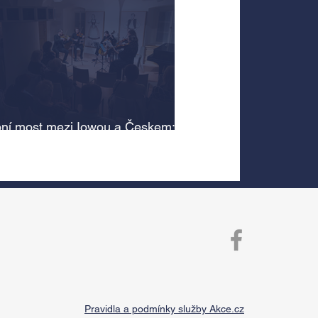
ní most mezi Iowou a Českem:
cký odkaz Antonína Dvořáka
 v jeho rodném domě
Pravidla a podmínky služby Akce.cz