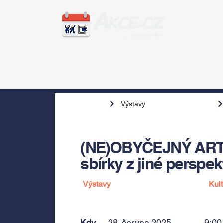
Zážitky
Hudba
Voln
Výstavy
(NE)OBYČEJNÝ ARTE
sbírky z jiné perspek
Výstavy
Kult
Kdy
28. června 2025
9:00