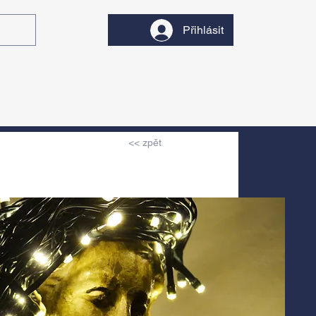
Přihlásit
y
Divadlo
Filmy
<< zpět