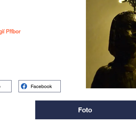
ií Příbor
o
e
Facebook
Foto