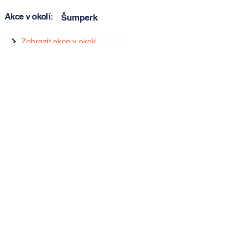
Akce v okolí:
Šumperk
Zobrazit akce v okolí
Zobrazit akce v okolí
Tipy, novinky a pozvánky