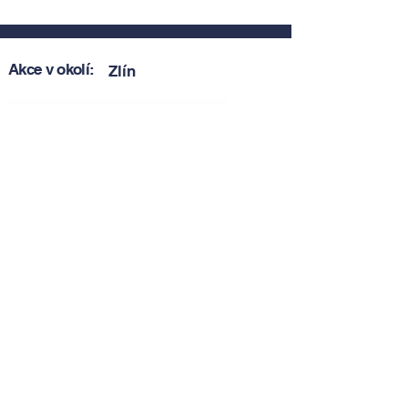
Akce v okolí:
Zlín
Zobrazit akce v okolí
Zobrazit akce v okolí
Tipy, novinky a pozvánky