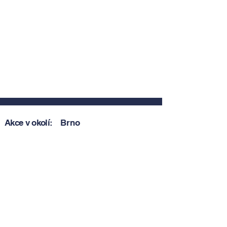
Akce v okolí:
Brno
Zobrazit akce v okolí
Zobrazit akce v okolí