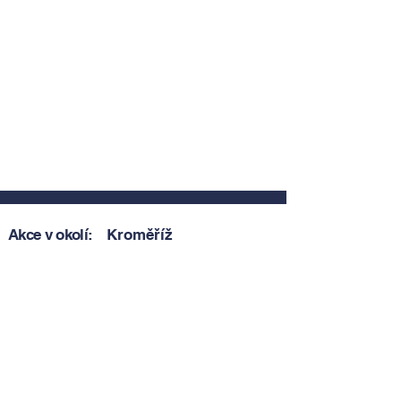
Akce v okolí:
Kroměříž
Zobrazit akce v okolí
Zobrazit akce v okolí