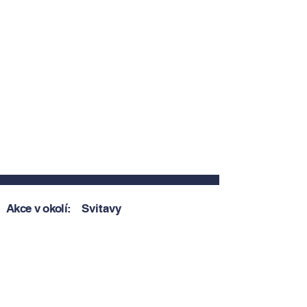
Akce v okolí:
Svitavy
Zobrazit akce v okolí