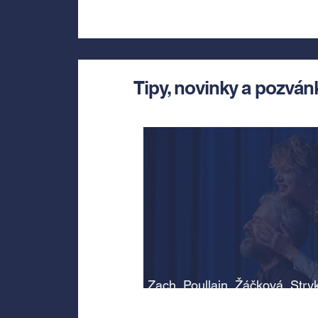
Tipy, novinky a pozván
Zach, Poullain, Žáčková, Stry
Morávková či Žák se v srpnu
představí s Divadlem Bez zábr