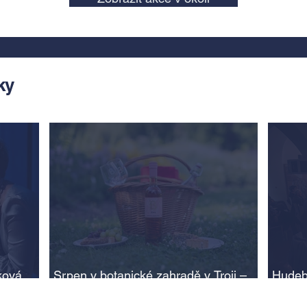
ky
ková,
Srpen v botanické zahradě v Troji –
Hudeb
cesta do pravěku rostlinného světa a
Ameri
adlí na
vinařské oslavy
ožije