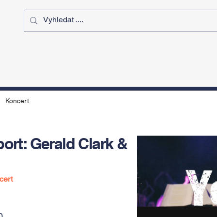
ý čas
Výstavy
Sport
Kurz
Koncert
port: Gerald Clark &
cert
0