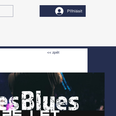
Přihlásit
y
Divadlo
Filmy
<< zpět