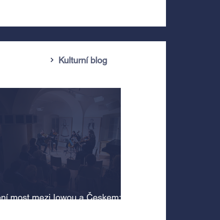
Kulturní blog
ní most mezi Iowou a Českem:
cký odkaz Antonína Dvořáka
 v jeho rodném domě