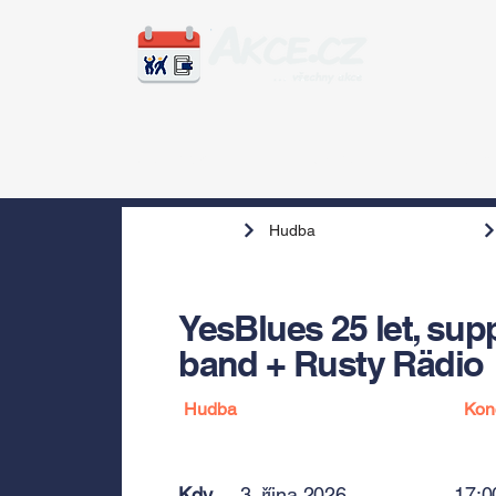
Zážitky
Hudba
Voln
Hudba
YesBlues 25 let, sup
band + Rusty Rädio
Hudba
Kon
Kdy
3. října 2026
17:0