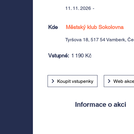
11. 11. 2026
-
Kde
Městský klub Sokolovna
Tyršova 18, 517 54 Vamberk, Č
Vstupné:
1 190 Kč
Koupit vstupenky
Web akc
Informace o akci