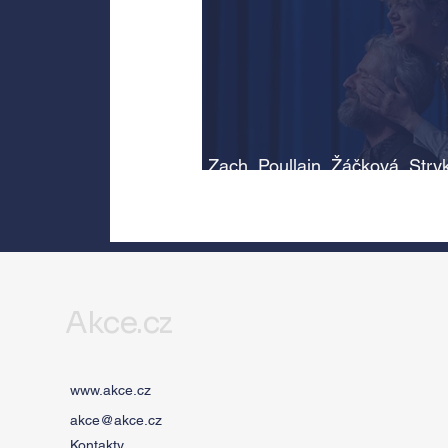
Zach, Poullain, Žáčková, Stry
Morávková či Žák se v srpnu
představí s Divadlem Bez zábr
Letní scéně Voděrádky u Říča
Akce.cz
www.akce.cz
akce@akce.cz
Kontakty