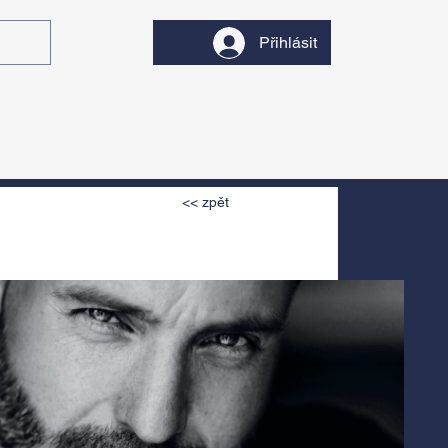
Přihlásit
y
Divadlo
Filmy
<< zpět