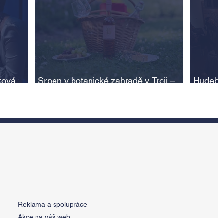
ková,
Srpen v botanické zahradě v Troji –
Hudeb
cesta do pravěku rostlinného světa a
Ameri
adlí na
vinařské oslavy
ožije
n
Reklama a spolupráce
Akce na váš web