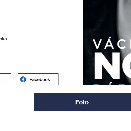
esko
e
Facebook
Foto