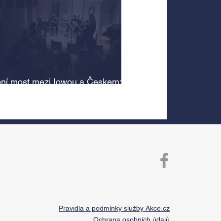
ní most mezi Iowou a Českem:
cký odkaz Antonína Dvořáka
 v jeho rodném domě
Pravidla a podmínky služby Akce.cz
Ochrana osobních údajů