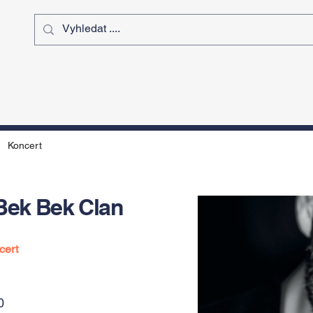
ý čas
Výstavy
Sport
Kurz
Koncert
 Bek Bek Clan
cert
0