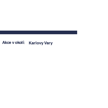
Akce v okolí:
Karlovy Vary
Zobrazit akce v okolí
Zobrazit akce v okolí
Tipy, novinky a pozvánky