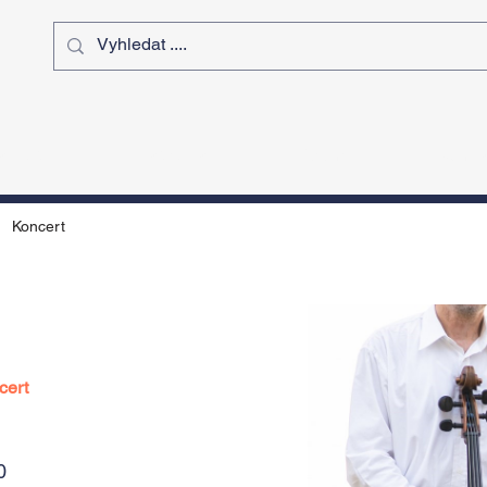
ý čas
Výstavy
Sport
Kurz
Koncert
cert
0