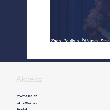
Zach, Poullain, Žáčková, Stry
Morávková či Žák se v srpnu
představí s Divadlem Bez zábr
Letní scéně Voděrádky u Říča
Akce.cz
www.akce.cz
akce@akce.cz
Kontakty