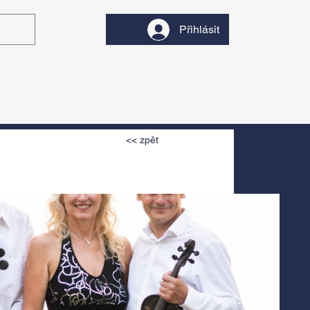
Přihlásit
y
Divadlo
Filmy
<< zpět