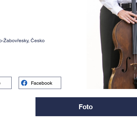
o-Žabovřesky, Česko
e
Facebook
Foto