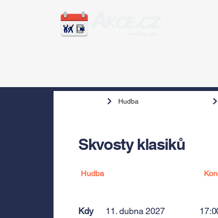
Zážitky
Hudba
Voln
Hudba
Skvosty klasiků
Hudba
Kon
Kdy
11. dubna 2027
17:0