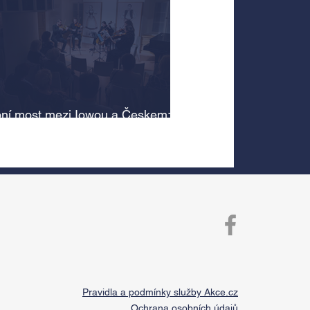
ní most mezi Iowou a Českem:
cký odkaz Antonína Dvořáka
 v jeho rodném domě
Pravidla a podmínky služby Akce.cz
Ochrana osobních údajů