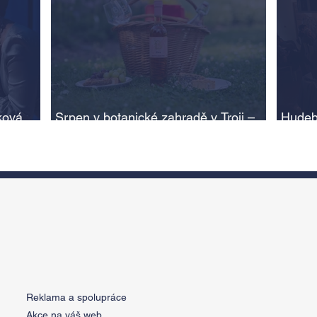
ková,
Srpen v botanické zahradě v Troji –
Hudeb
cesta do pravěku rostlinného světa a
Ameri
adlí na
vinařské oslavy
ožije
n
Reklama a spolupráce
Akce na váš web