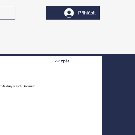
Přihlásit
y
Divadlo
Filmy
<< zpět