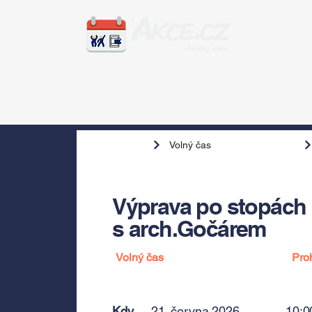
Zážitky
Hudba
Voln
Volný čas
Výprava po stopách 
s arch.Gočárem
Volný čas
Pro
Kdy
21. června 2026
10:0