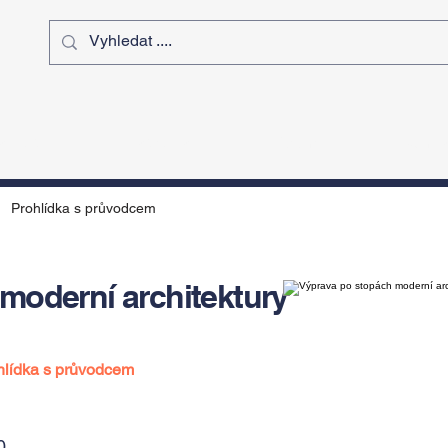
ý čas
Výstavy
Sport
Kurz
Prohlídka s průvodcem
moderní architektury
hlídka s průvodcem
0