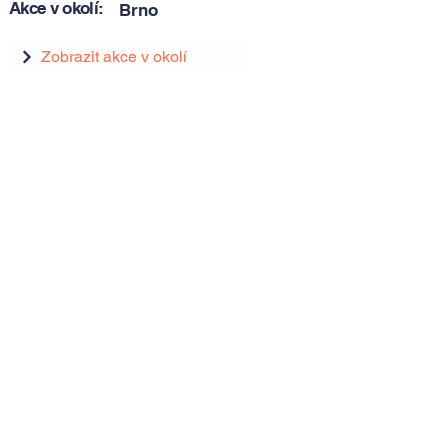
Akce v okolí:
Brno
Zobrazit akce v okolí
Zobrazit akce v okolí
Tipy, novinky a pozvánky