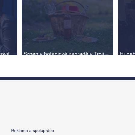
ková,
Srpen v botanické zahradě v Troji –
Hudeb
cesta do pravěku rostlinného světa a
Ameri
adlí na
vinařské oslavy
ožije
n
Reklama a spolupráce