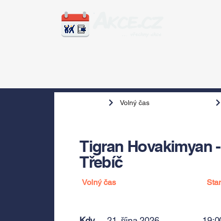
Zážitky
Hudba
Voln
Volný čas
Tigran Hovakimyan - 
Třebíč
Volný čas
Sta
Kdy
21. října 2026
19:0