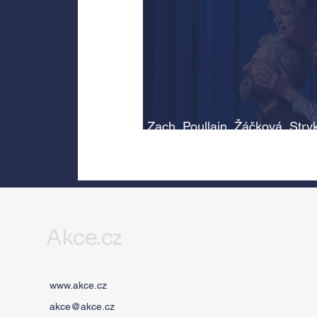
Zach, Poullain, Žáčková, Stry
Morávková či Žák se v srpnu
představí s Divadlem Bez zábr
Letní scéně Voděrádky u Říča
Akce.cz
www.akce.cz
akce@akce.cz