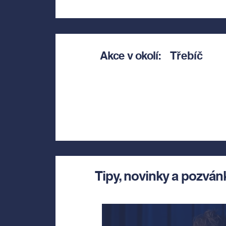
Akce v okolí:
Třebíč
Tipy, novinky a pozván