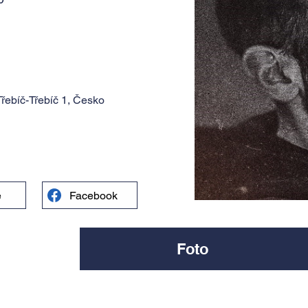
řebíč-Třebíč 1, Česko
e
Facebook
Foto