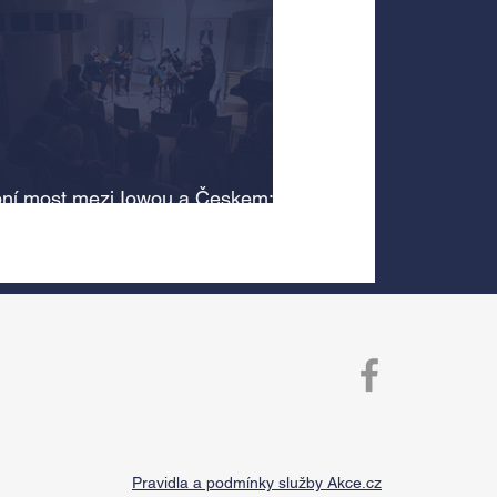
ní most mezi Iowou a Českem:
cký odkaz Antonína Dvořáka
 v jeho rodném domě
Pravidla a podmínky služby Akce.cz