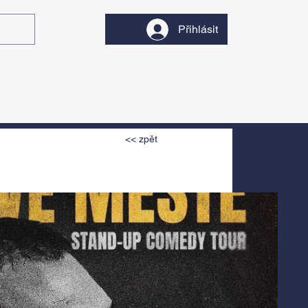
Přihlásit
y
Divadlo
Filmy
<< zpět