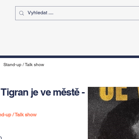
ý čas
Výstavy
Sport
Kurz
Stand-up / Talk show
Tigran je ve městě -
nd-up / Talk show
0