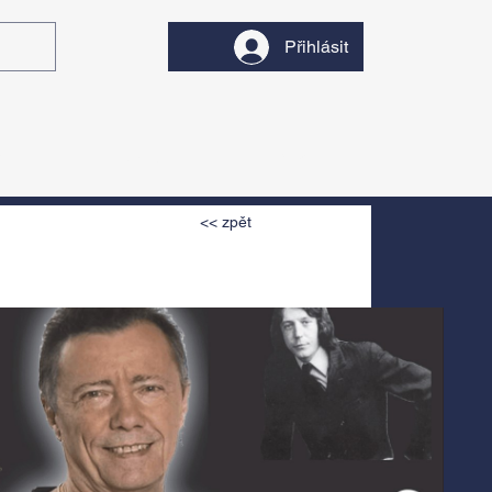
Přihlásit
y
Divadlo
Filmy
<< zpět