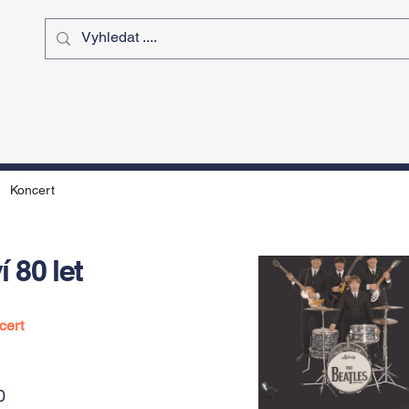
ý čas
Výstavy
Sport
Kurz
Koncert
 80 let
cert
0