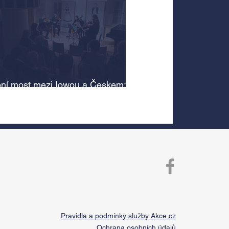
ní most mezi Iowou a Českem:
cký odkaz Antonína Dvořáka
 v jeho rodném domě
Pravidla a podmínky služby Akce.cz
Ochrana osobních údajů