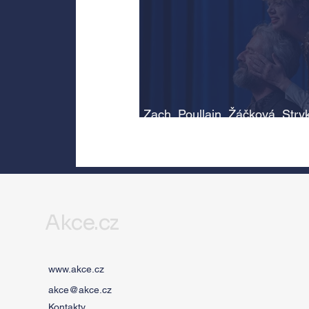
Zach, Poullain, Žáčková, Stry
Morávková či Žák se v srpnu
představí s Divadlem Bez zábr
Letní scéně Voděrádky u Říča
Akce.cz
www.akce.cz
akce@akce.cz
Kontakty