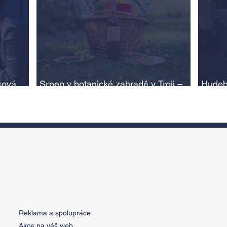
ková,
Srpen v botanické zahradě v Troji –
Hudeb
cesta do pravěku rostlinného světa a
Ameri
adlí na
vinařské oslavy
ožije
n
Reklama a spolupráce
Akce na váš web