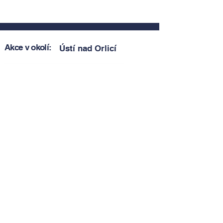
Akce v okolí:
Ústí nad Orlicí
Zobrazit akce v okolí
Zobrazit akce v okolí
Tipy, novinky a pozvánky