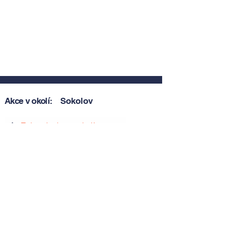
Akce v okolí:
Sokolov
Zobrazit akce v okolí
Zobrazit akce v okolí