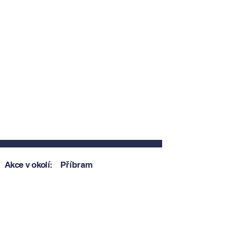
Akce v okolí:
Příbram
Zobrazit akce v okolí