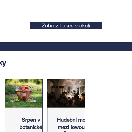
Zobrazit akce v okolí
ky
in,
Srpen v
Hudební most
botanické
mezi Iowou a