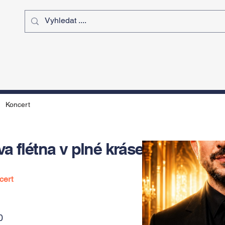
ý čas
Výstavy
Sport
Kurz
Koncert
a flétna v plné kráse
cert
0