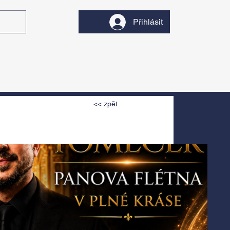
Přihlásit
y
Divadlo
Filmy
<< zpět