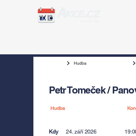
Zážitky
Hudba
Voln
Hudba
Petr Tomeček / Panov
Hudba
Kon
Kdy
24. září 2026
19:0