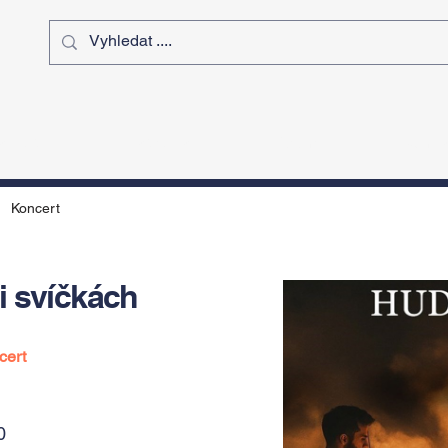
ý čas
Výstavy
Sport
Kurz
Koncert
i svíčkách
cert
0