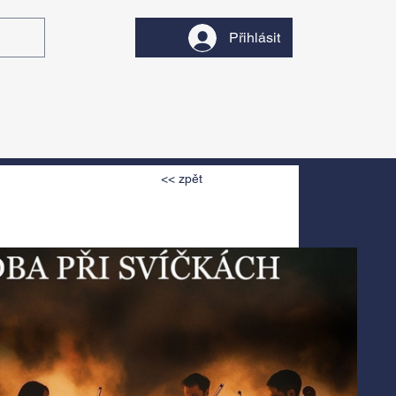
Přihlásit
y
Divadlo
Filmy
<< zpět