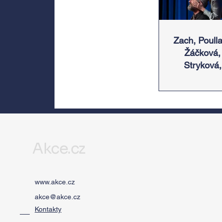
Zach, Poulla
Žáčková,
Stryková,
Morávková 
Žák se v sr
představí 
Divadlem B
zábradlí n
Letní scén
Akce.cz
Voděrádky
Říčan
www.akce.cz
akce@akce.cz
Kontakty