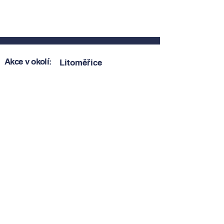
Akce v okolí:
Litoměřice
Zobrazit akce v okolí
Zobrazit akce v okolí
Tipy, novinky a pozvánky