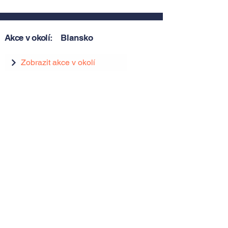
Akce v okolí:
Blansko
Zobrazit akce v okolí
Zobrazit akce v okolí
Tipy, novinky a pozvánky