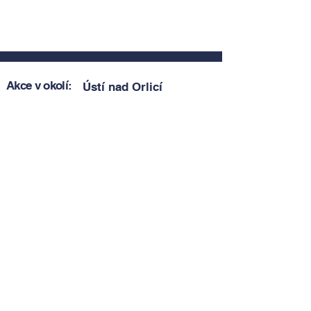
Akce v okolí:
Ústí nad Orlicí
Zobrazit akce v okolí
Zobrazit akce v okolí
Tipy, novinky a pozvánky