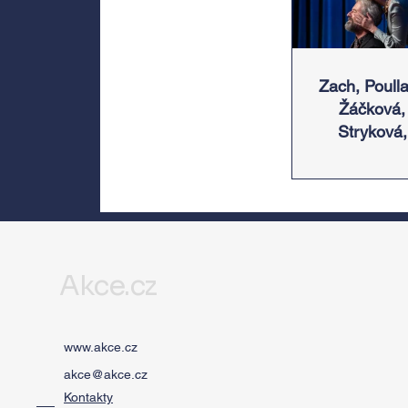
Zach, Poulla
Žáčková,
Stryková,
Morávková 
Žák se v sr
představí 
Divadlem B
zábradlí n
Letní scén
Akce.cz
Voděrádky
Říčan
www.akce.cz
akce@akce.cz
Kontakty