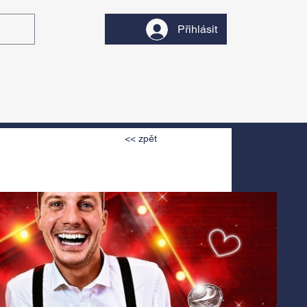
Přihlásit
y
Divadlo
Filmy
<< zpět