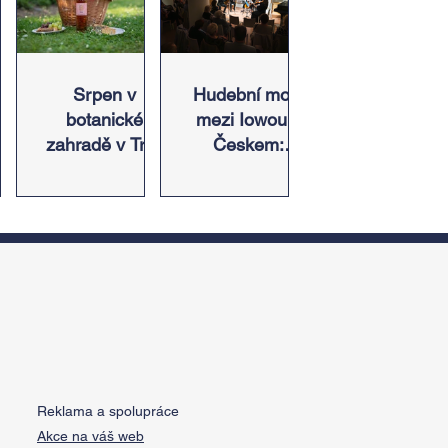
in,
Srpen v
Hudební most
botanické
mezi Iowou a
zahradě v Troji
Českem:
či
– cesta do
Americký odkaz
pnu
pravěku
Antonína
s
rostlinného
Dvořáka ožije v
ez
světa a
jeho rodném
a
vinařské oslavy
domě
ě
 u
Reklama a spolupráce
Akce na váš web