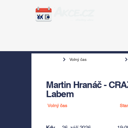
Zážitky
Hudba
Voln
Volný čas
Martin Hranáč - CRA
Labem
Volný čas
Sta
Kdy
26. září 2026
19:0