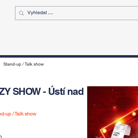
ý čas
Výstavy
Sport
Kurz
Stand-up / Talk show
ZY SHOW - Ústí nad
nd-up / Talk show
0