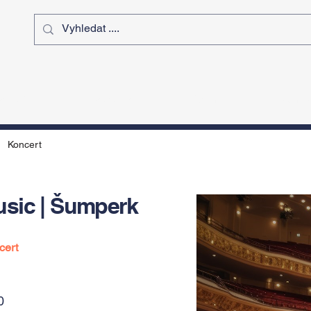
ý čas
Výstavy
Sport
Kurz
Koncert
usic | Šumperk
cert
0