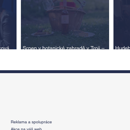
ková,
Srpen v botanické zahradě v Troji –
Hudeb
cesta do pravěku rostlinného světa a
Ameri
adlí na
vinařské oslavy
ožije
n
Reklama a spolupráce
Akce na váš web