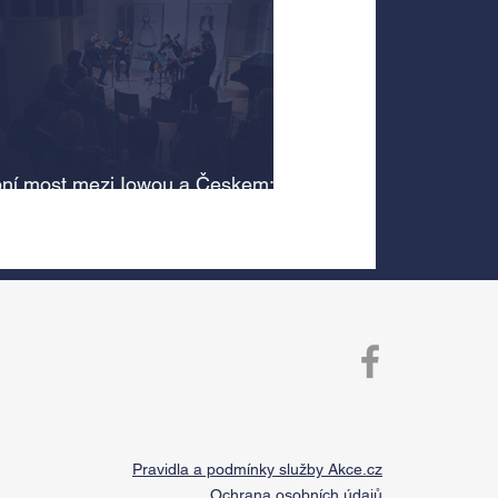
ní most mezi Iowou a Českem:
cký odkaz Antonína Dvořáka
 v jeho rodném domě
Pravidla a podmínky služby Akce.cz
Ochrana osobních údajů