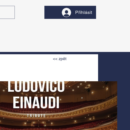
Přihlásit
y
Divadlo
Filmy
<< zpět