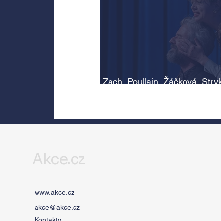
Zach, Poullain, Žáčková, Stry
Morávková či Žák se v srpnu
představí s Divadlem Bez zábr
Letní scéně Voděrádky u Říča
Akce.cz
www.akce.cz
akce@akce.cz
Kontakty