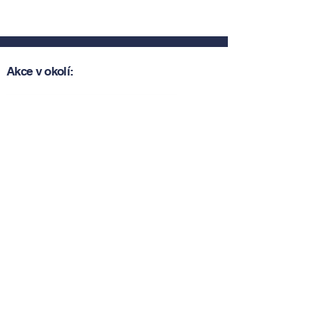
Akce v okolí:
Zobrazit akce v okolí
Zobrazit akce v okolí
Tipy, novinky a pozvánky