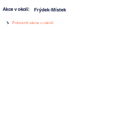
Akce v okolí:
Frýdek-Místek
Zobrazit akce v okolí
Zobrazit akce v okolí
Tipy, novinky a pozvánky