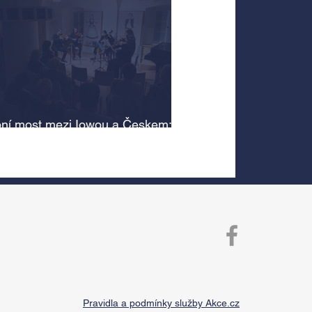
ní most mezi Iowou a Českem:
cký odkaz Antonína Dvořáka
 v jeho rodném domě
Pravidla a podmínky služby Akce.cz