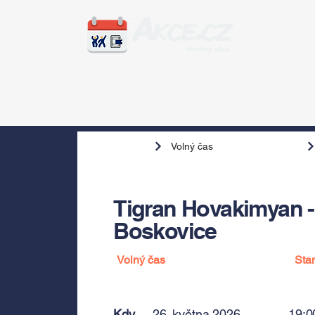
Zážitky
Hudba
Voln
Volný čas
Tigran Hovakimyan - 
Boskovice
Volný čas
Sta
Kdy
26. května 2026
19:0