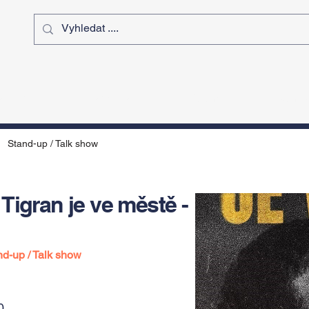
ý čas
Výstavy
Sport
Kurz
Stand-up / Talk show
Tigran je ve městě -
nd-up / Talk show
0