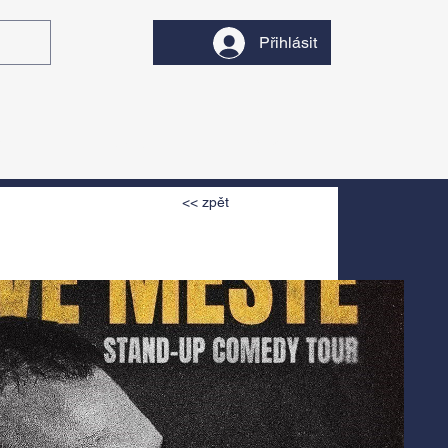
Přihlásit
y
Divadlo
Filmy
<< zpět