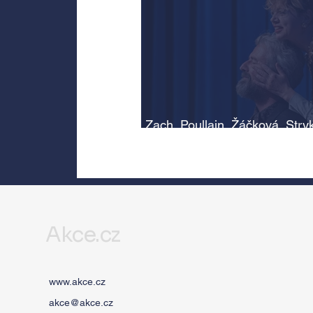
Zach, Poullain, Žáčková, Stry
Morávková či Žák se v srpnu
představí s Divadlem Bez zábr
Letní scéně Voděrádky u Říča
Akce.cz
www.akce.cz
akce@akce.cz