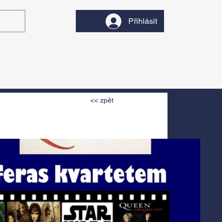
Přihlásit
y
Divadlo
Filmy
<< zpět