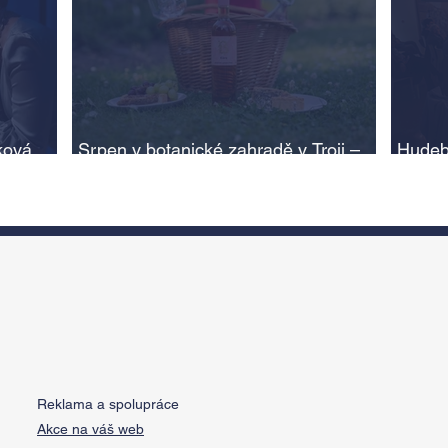
ková,
Srpen v botanické zahradě v Troji –
Hudeb
cesta do pravěku rostlinného světa a
Ameri
adlí na
vinařské oslavy
ožije
n
Reklama a spolupráce
Akce na váš web