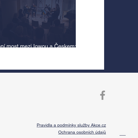
ní most mezi Iowou a Českem:
cký odkaz Antonína Dvořáka
 v jeho rodném domě
Pravidla a podmínky služby Akce.cz
Ochrana osobních údajů