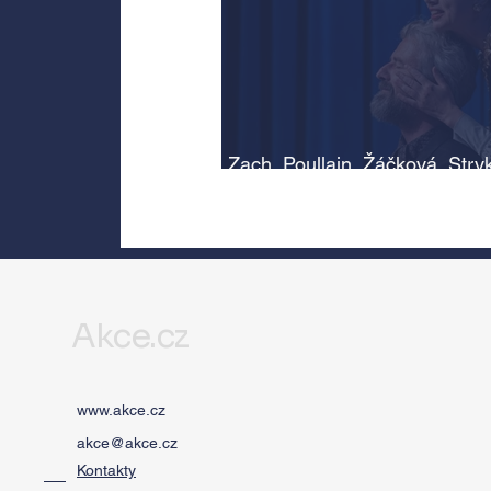
Zach, Poullain, Žáčková, Stry
Morávková či Žák se v srpnu
představí s Divadlem Bez zábr
Letní scéně Voděrádky u Říča
Akce.cz
www.akce.cz
akce@akce.cz
Kontakty