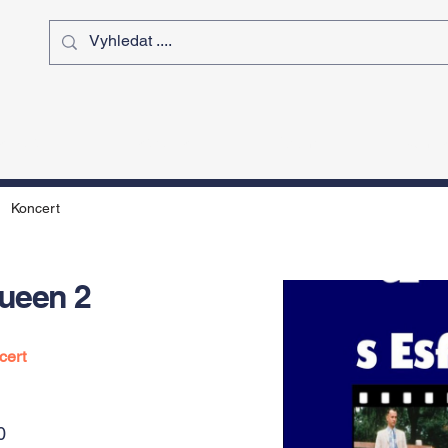
ý čas
Výstavy
Sport
Kurz
Koncert
ueen 2
cert
0