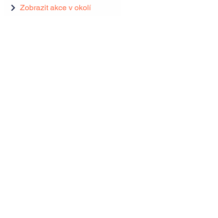
Zobrazit akce v okolí
Zobrazit akce v okolí
Tipy, novinky a pozvánky