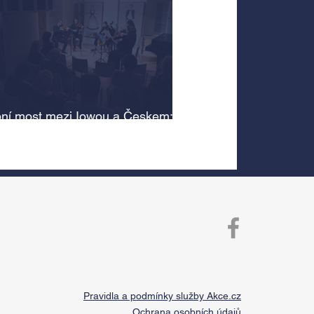
ní most mezi Iowou a Českem:
cký odkaz Antonína Dvořáka
 v jeho rodném domě
Pravidla a podmínky služby Akce.cz
Ochrana osobních údajů