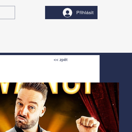
Přihlásit
y
Divadlo
Filmy
<< zpět