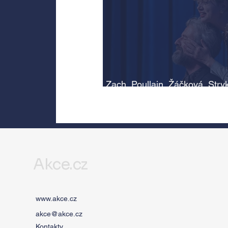
Zach, Poullain, Žáčková, Stry
Morávková či Žák se v srpnu
představí s Divadlem Bez zábr
Letní scéně Voděrádky u Říča
Akce.cz
www.akce.cz
akce@akce.cz
Kontakty