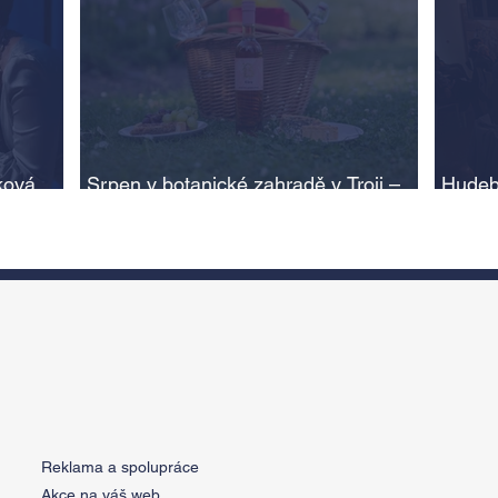
ková,
Srpen v botanické zahradě v Troji –
Hudeb
cesta do pravěku rostlinného světa a
Ameri
adlí na
vinařské oslavy
ožije
n
Reklama a spolupráce
Akce na váš web