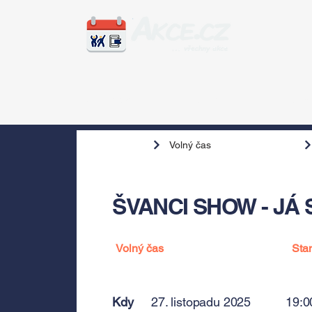
Zážitky
Hudba
Voln
Volný čas
ŠVANCI SHOW - JÁ S
Volný čas
Sta
Kdy
27. listopadu 2025
19:0