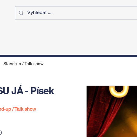
ý čas
Výstavy
Sport
Kurz
Stand-up / Talk show
U JÁ - Písek
nd-up / Talk show
0