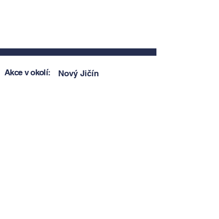
Akce v okolí:
Nový Jičín
Zobrazit akce v okolí
Zobrazit akce v okolí
Tipy, novinky a pozvánky