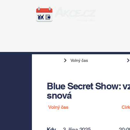
Zážitky
Hudba
Voln
Volný čas
Blue Secret Show: vz
snová
Volný čas
Cir
Kdy
3. října 2025
20:0