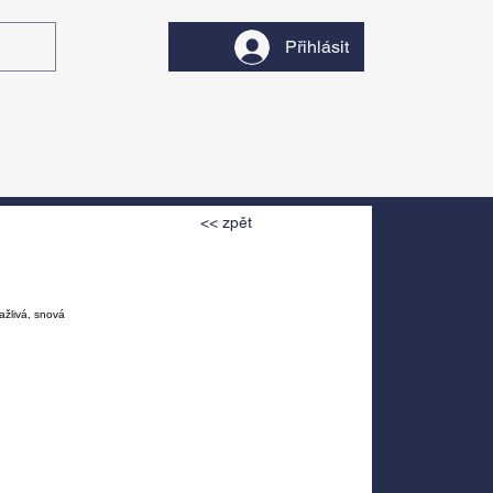
Přihlásit
y
Divadlo
Filmy
<< zpět