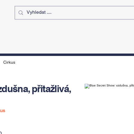
ý čas
Výstavy
Sport
Kurz
Cirkus
dušna, přitažlivá,
kus
0